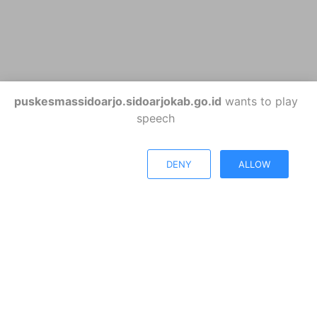
puskesmassidoarjo.sidoarjokab.go.id
wants to play
speech
DENY
ALLOW
Kabupaten Sidoarjo